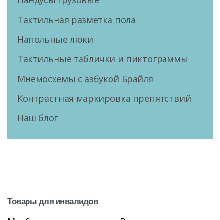
Пандусы грузовые
Тактильная разметка пола
Напольные люки
Тактильные таблички и пиктограммы
Мнемосхемы с азбукой Брайля
Контрастная маркировка препятствий
Наш блог
Товары
для
инвалидов