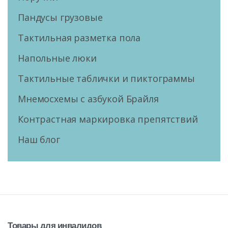
Пандусы грузовые
Тактильная разметка пола
Напольные люки
Тактильные таблички и пиктограммы
Мнемосхемы с азбукой Брайля
Контрастная маркировка препятствий
Наш блог
Товары
для
инвалидов