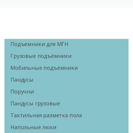
Подъемники для МГН
Грузовые подъёмники
Мобильные подъемники
Пандусы
Поручни
Пандусы грузовые
Тактильная разметка пола
Напольные люки