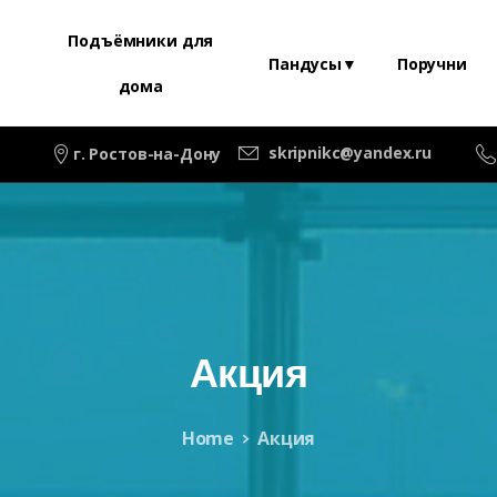
Подъёмники для
Пандусы▼
Поручни
дома
skripnikc@yandex.ru
г. Ростов-на-Дону
Акция
Home
Акция