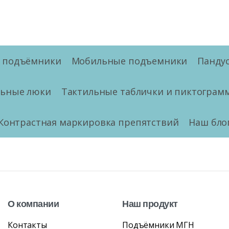
е подъёмники
Мобильные подъемники
Панду
льные люки
Тактильные таблички и пиктограм
Контрастная маркировка препятствий
Наш бло
О
компании
Наш
продукт
Контакты
Подъёмники МГН