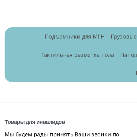
Подъемники для МГН
Грузовы
Тактильная разметка пола
Напо
Товары
для
инвалидов
Мы будем рады принять Ваши звонки по