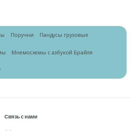
сы
Поручни
Пандусы грузовые
мы
Мнемосхемы с азбукой Брайля
г
Связь
с
нами