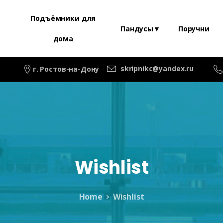
Подъёмники для
Пандусы▼
Поручни
дома
skripnikc@yandex.ru
г. Ростов-на-Дону
Wishlist
Home
Wishlist