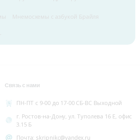
мы
Мнемосхемы с азбукой Брайля
г
Связь
с
нами
ПН-ПТ с 9-00 до 17-00 СБ-ВС Выходной
г. Ростов-на-Дону, ул. Туполева 16 Е, офис
3.15 Б
Почта: skripnikc@yandex.ru