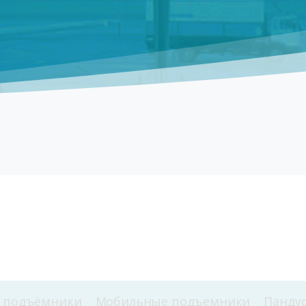
е подъёмники
Мобильные подъемники
Панду