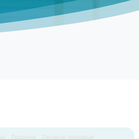
сы
Поручни
Пандусы грузовые