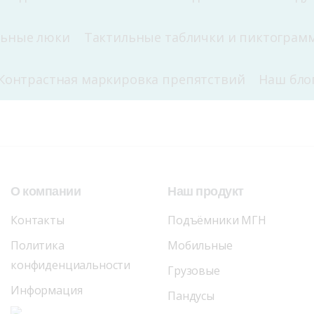
льные люки
Тактильные таблички и пиктограм
Контрастная маркировка препятствий
Наш бло
О
компании
Наш
продукт
Контакты
Подъёмники МГН
Политика
Мобильные
конфиденциальности
Грузовые
Информация
Пандусы