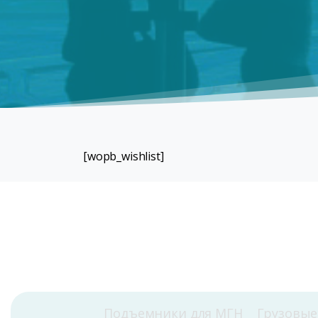
[wopb_wishlist]
Подъемники для МГН
Грузовы