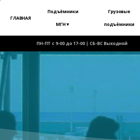
Подъёмники
Грузовые
ГЛАВНАЯ
МГН▼
подъёмники
ПН-ПТ с 9-00 до 17-00 | СБ-ВС Выходной