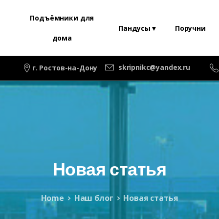
Подъёмники для
Пандусы▼
Поручни
дома
skripnikc@yandex.ru
г. Ростов-на-Дону
Новая
статья
Home
Наш блог
Новая статья