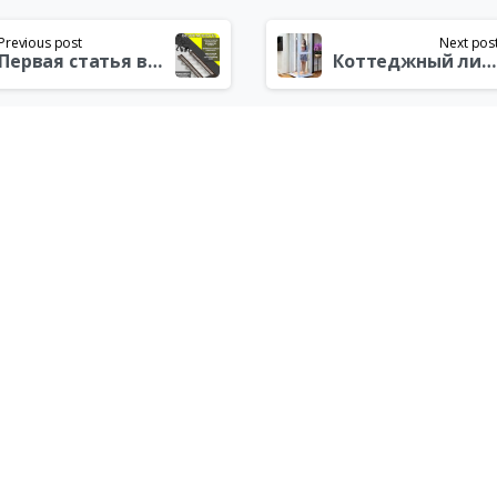
Previous post
Next pos
Первая статья в блоге
Коттеджный лифт: Роскошь, Комфорт или Необходимость?
е подъёмники
Мобильные подъемники
Панду
льные люки
Тактильные таблички и пиктограм
Контрастная маркировка препятствий
Наш бло