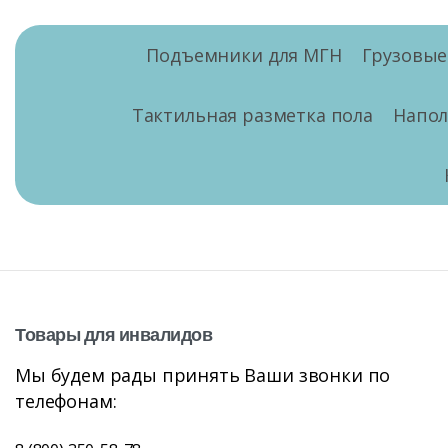
Подъемники для МГН
Грузовы
Тактильная разметка пола
Напо
Товары
для
инвалидов
Мы будем рады принять Ваши звонки по
телефонам: