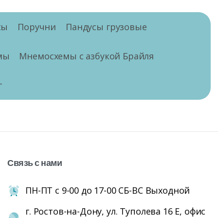
сы
Поручни
Пандусы грузовые
мы
Мнемосхемы с азбукой Брайля
г
Связь
с
нами
ПН-ПТ с 9-00 до 17-00 СБ-ВС Выходной
г. Ростов-на-Дону, ул. Туполева 16 Е, офис