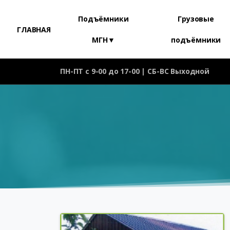
Подъёмники
Грузовые
ГЛАВНАЯ
МГН▼
подъёмники
ПН-ПТ с 9-00 до 17-00 | СБ-ВС Выходной