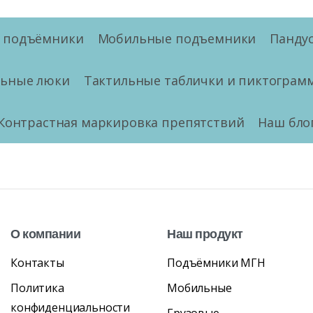
е подъёмники
Мобильные подъемники
Панду
льные люки
Тактильные таблички и пиктограм
Контрастная маркировка препятствий
Наш бло
О
компании
Наш
продукт
Контакты
Подъёмники МГН
Политика
Мобильные
конфиденциальности
Грузовые