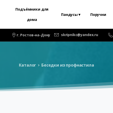
Подъёмники для
Пандусы▼
Поручни
дома
skripnikc@yandex.ru
г. Ростов-на-Дону
Каталог
Беседки из профнастила