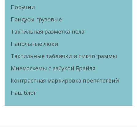
Поручни
Пандусы грузовые
Тактильная разметка пола
Напольные люки
Тактильные таблички и пиктограммы
Мнемосхемы с азбукой Брайля
Контрастная маркировка препятствий
Наш блог