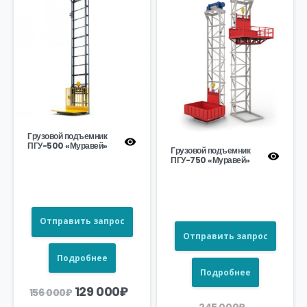
Грузовой подъемник
ПГУ-500 «Муравей»
Грузовой подъемник
ПГУ-750 «Муравей»
Отправить запрос
Отправить запрос
Подробнее
Подробнее
Первоначальная
Текущая
129 000
₽
156 000
₽
цена
цена:
Первонач