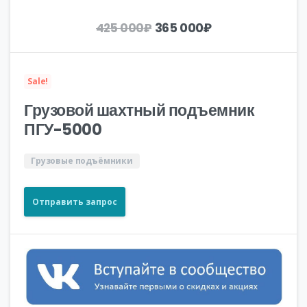
Первоначальная
Текущая
365 000
₽
425 000
₽
цена
цена:
составляла
365
425
000₽.
Sale!
000₽.
Грузовой шахтный подъемник
ПГУ-5000
Грузовые подъёмники
Отправить запрос