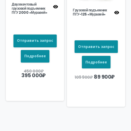
Двухмачтовый
грузовой подъемник
Грузовой подъемник
ПГУ 2000 «Муравей»
ПГУ-125 «Муравей»
Отправить запрос
Отправить запрос
Подробнее
Подробнее
Первоначальная
450 000
₽
цена
Текущая
395 000
₽
Первоначаль
Теку
89 900
₽
109 900
₽
составляла
цена:
цена
цена:
450
395
составляла
89
000₽.
000₽.
109
900₽.
900₽.