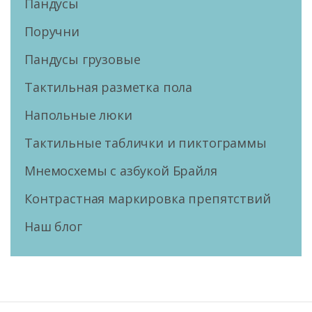
Пандусы
Поручни
Пандусы грузовые
Тактильная разметка пола
Напольные люки
Тактильные таблички и пиктограммы
Мнемосхемы с азбукой Брайля
Контрастная маркировка препятствий
Наш блог