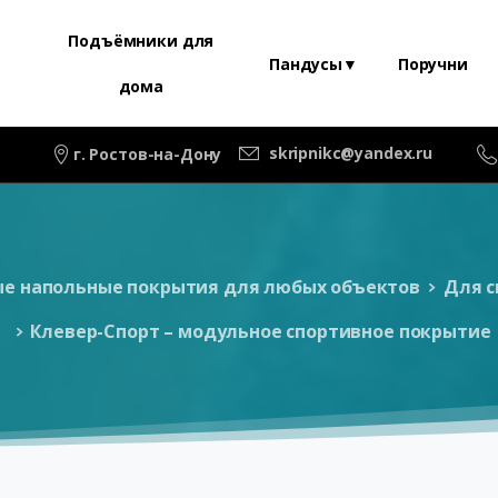
Подъёмники для
Пандусы▼
Поручни
дома
skripnikc@yandex.ru
г. Ростов-на-Дону
е напольные покрытия для любых объектов
Для с
Клевер-Спорт – модульное спортивное покрытие