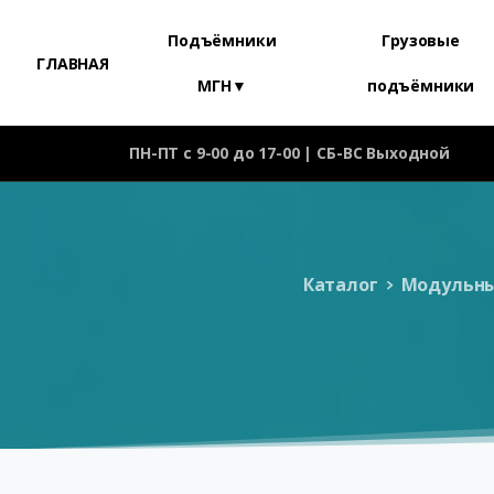
Подъёмники
Грузовые
ГЛАВНАЯ
МГН▼
подъёмники
ПН-ПТ с 9-00 до 17-00 | СБ-ВС Выходной
Каталог
Модульны