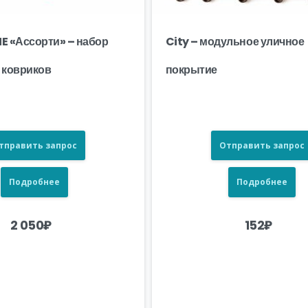
 «Ассорти» – набор
City – модульное уличное
 ковриков
покрытие
тправить запрос
Отправить запрос
Подробнее
Подробнее
2 050
₽
152
₽