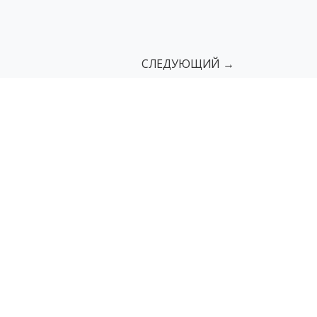
СЛЕДУЮЩИЙ →
сы
Поручни
Пандусы грузовые
мы
Мнемосхемы с азбукой Брайля
г