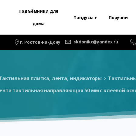
Подъёмники для
Пандусы▼
Поручни
дома
skripnikc@yandex.ru
г. Ростов-на-Дону
Тактильная плитка, лента, индикаторы
Тактильны
ента тактильная направляющая 50 мм с клеевой осн