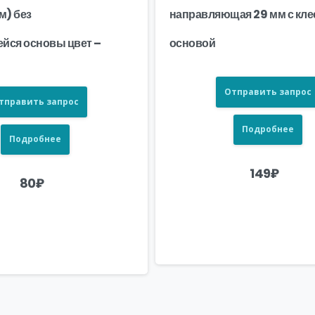
м) без
направляющая 29 мм с кле
йся основы цвет –
основой
Отправить запрос
тправить запрос
Подробнее
Подробнее
149
₽
80
₽