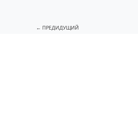
← ПРЕДИДУЩИЙ
Подъемники для МГН
Грузовы
Тактильная разметка пола
Напо