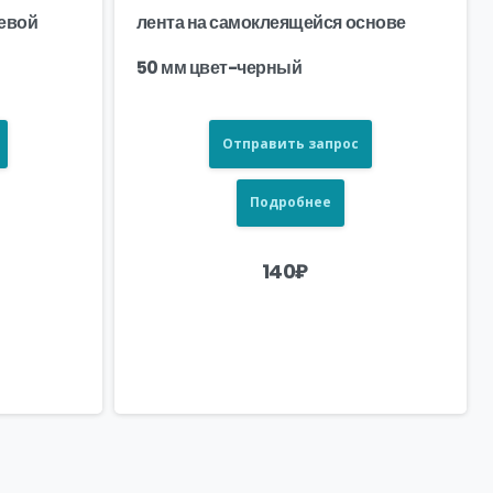
евой
лента на самоклеящейся основе
50 мм цвет-черный
Отправить запрос
Подробнее
140
₽