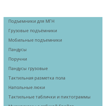
Подъемники для МГН
Грузовые подъёмники
Мобильные подъемники
Пандусы
Поручни
Пандусы грузовые
Тактильная разметка пола
Напольные люки
Тактильные таблички и пиктограммы