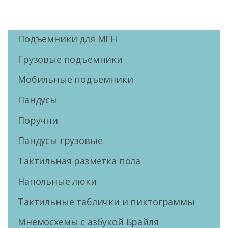
Подъемники для МГН
Грузовые подъёмники
Мобильные подъемники
Пандусы
Поручни
Пандусы грузовые
Тактильная разметка пола
Напольные люки
Тактильные таблички и пиктограммы
Мнемосхемы с азбукой Брайля