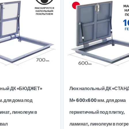
ьный ДК «БЮДЖЕТ»
Люк напольный ДК «СТАН
. для дома под
М» 600х600 мм. для дома
инат, линолеум в
герметичный под плитку,
двал
ламинат, линолеум в погре