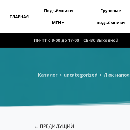
Подъёмники
Грузовые
ГЛАВНАЯ
МГН▼
подъёмники
ПН-ПТ с 9-00 до 17-00 | СБ-ВС Выходной
Каталог
uncategorized
Люк напол
← ПРЕДИДУЩИЙ