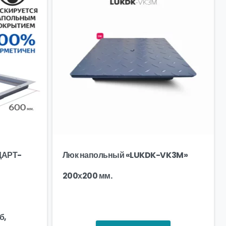
ДАРТ-
Люк напольный «LUKDK-VK3M»
200х200 мм.
б,