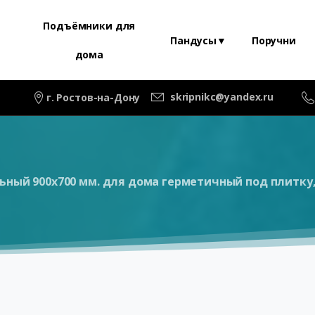
Подъёмники для
Пандусы▼
Поручни
дома
skripnikc@yandex.ru
г. Ростов-на-Дону
ьный 900х700 мм. для дома герметичный под плитку,