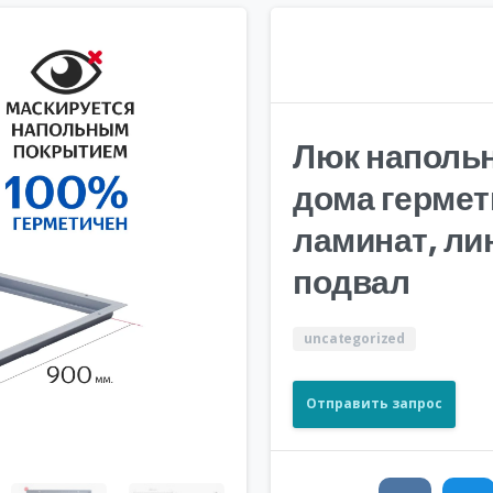
Люк напольн
дома гермет
ламинат, ли
подвал
uncategorized
Отправить запрос