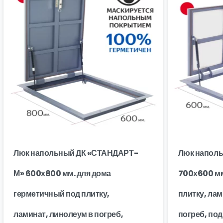
Люк напольный ДК «СТАНДАРТ-
Люк напол
М» 600х800 мм. для дома
700х600 мм
герметичный под плитку,
плитку, лам
ламинат, линолеум в погреб,
погреб, по