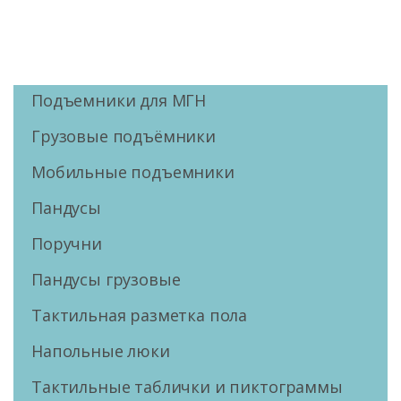
Подъемники для МГН
Грузовые подъёмники
Мобильные подъемники
Пандусы
Поручни
Пандусы грузовые
Тактильная разметка пола
Напольные люки
Тактильные таблички и пиктограммы