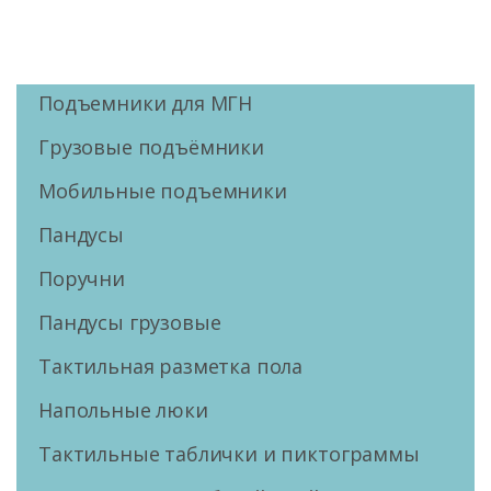
Подъемники для МГН
Грузовые подъёмники
Мобильные подъемники
Пандусы
Поручни
Пандусы грузовые
Тактильная разметка пола
Напольные люки
Тактильные таблички и пиктограммы