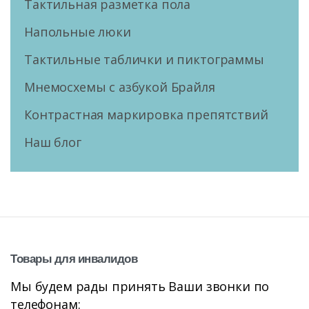
Тактильная разметка пола
Напольные люки
Тактильные таблички и пиктограммы
Мнемосхемы с азбукой Брайля
Контрастная маркировка препятствий
Наш блог
Товары
для
инвалидов
Мы будем рады принять Ваши звонки по
телефонам: