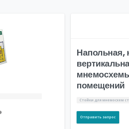
Напольная, 
вертикальна
мнемосхемы
помещений
Стойки для мнемосхем с
Отправить запрос