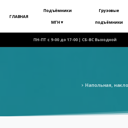
Подъёмники
Грузовые
ГЛАВНАЯ
МГН▼
подъёмники
ПН-ПТ с 9-00 до 17-00 | СБ-ВС Выходной
Напольная, накл