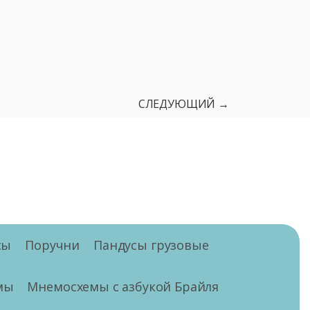
СЛЕДУЮЩИЙ →
сы
Поручни
Пандусы грузовые
мы
Мнемосхемы с азбукой Брайля