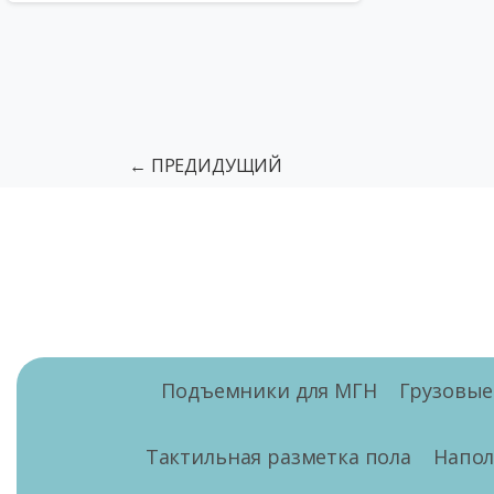
← ПРЕДИДУЩИЙ
Подъемники для МГН
Грузовы
Тактильная разметка пола
Напо