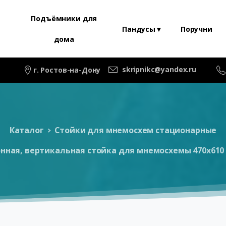
Подъёмники для
Пандусы▼
Поручни
дома
skripnikc@yandex.ru
г. Ростов-на-Дону
Каталог
Стойки для мнемосхем стационарные
онная, вертикальная стойка для мнемосхемы 470х61