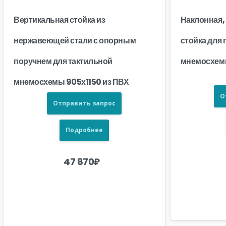
Вертикальная стойка из
Наклонная,
нержавеющей стали с опорным
стойка для
поручнем для тактильной
мнемосхемы
мнемосхемы 905х1150 из ПВХ
О
Отправить запрос
Подробнее
47 870
₽