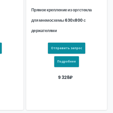
Прямое крепление из оргстекла
для мнемосхемы 630х800 с
держателями
Отправить запрос
Подробнее
9 328
₽