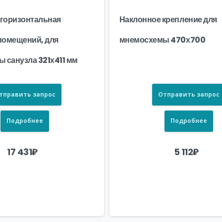
 горизонтальная
Наклонное крепление для
 помещений, для
мнемосхемы 470х700
 санузла 321х411 мм
тправить запрос
Отправить запрос
Подробнее
Подробнее
17 431
₽
5 112
₽