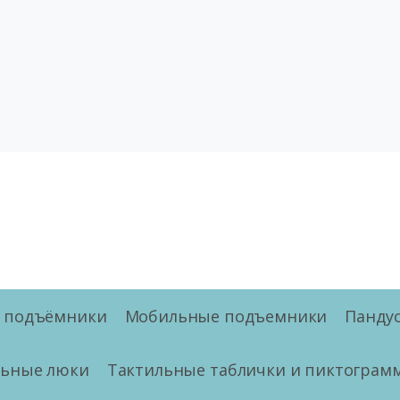
е подъёмники
Мобильные подъемники
Панду
льные люки
Тактильные таблички и пиктограм