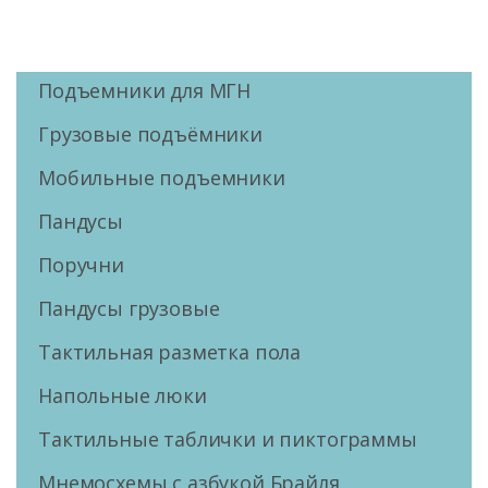
Подъемники для МГН
Грузовые подъёмники
Мобильные подъемники
Пандусы
Поручни
Пандусы грузовые
Тактильная разметка пола
Напольные люки
Тактильные таблички и пиктограммы
Мнемосхемы с азбукой Брайля