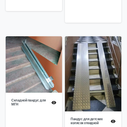
Складной пандус для
МГН
Пандус для детских
колясок откидной