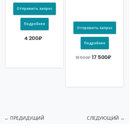
Отправить запрос
Подробнее
Отправить запрос
4 200
₽
Подробнее
Первоначаль
Текущ
17 500
₽
19 500
₽
цена
цена:
составляла
17
19
500₽.
500₽.
← ПРЕДИДУЩИЙ
СЛЕДУЮЩИЙ →