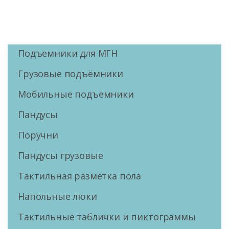
Подъемники для МГН
Грузовые подъёмники
Мобильные подъемники
Пандусы
Поручни
Пандусы грузовые
Тактильная разметка пола
Напольные люки
Тактильные таблички и пиктограммы