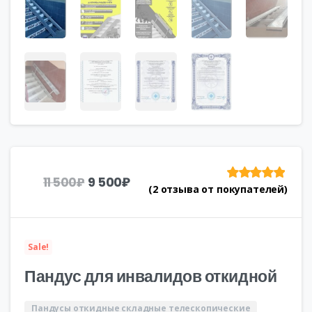
Первоначальная
Текущая
9 500
₽
11 500
₽
(
2
отзыва от покупателей)
Рейтинг
из
цена
цена:
5 на
составляла
9
основе
11
500₽.
опроса
пользователей
500₽.
Sale!
Пандус для инвалидов откидной
Пандусы откидные складные телескопические