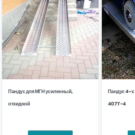
Пандус для МГН усиленный,
Пандус 4-х
откидной
407T-4