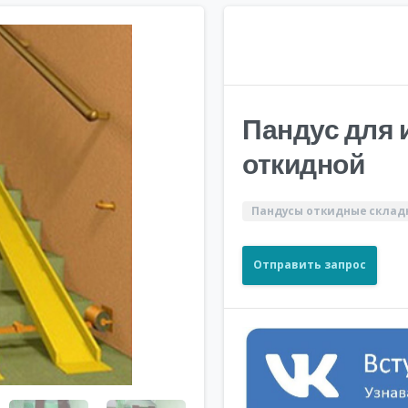
Пандус для 
откидной
Пандусы откидные склад
Отправить запрос