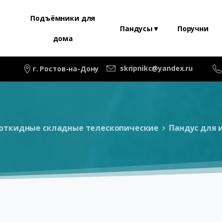
Подъёмники для
Пандусы▼
Поручни
дома
skripnikc@yandex.ru
г. Ростов-на-Дону
откидные складные телескопические
Пандус для 