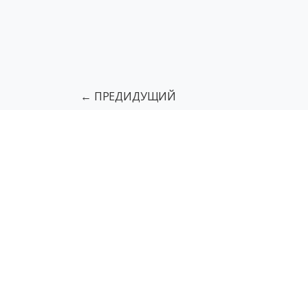
← ПРЕДИДУЩИЙ
Подъемники для МГН
Грузовы
Тактильная разметка пола
Напо