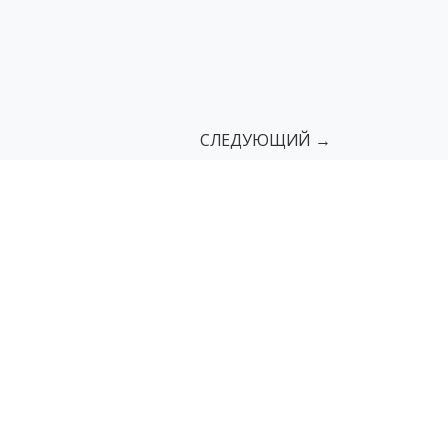
СЛЕДУЮЩИЙ →
сы
Поручни
Пандусы грузовые
мы
Мнемосхемы с азбукой Брайля