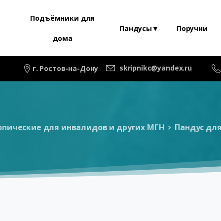
Подъёмники для
Пандусы▼
Поручни
дома
skripnikc@yandex.ru
г. Ростов-на-Дону
опические для инвалидов и других МГН
Пандус для