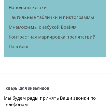
Напольные люки
Тактильные таблички и пиктограммы
Мнемосхемы с азбукой Брайля
Контрастная маркировка препятствий
Наш блог
Товары
для
инвалидов
Мы будем рады принять Ваши звонки по
телефонам: