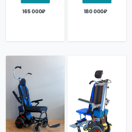
165 000
₽
180 000
₽