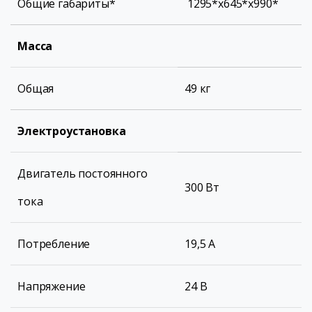
Общие габариты*
1295*х645*х990*
Масса
Общая
49 кг
Электроустановка
Двигатель постоянного
300 Вт
тока
Потребление
19,5 А
Напряжение
24 В