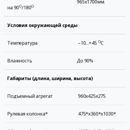
965х1700мм.
О
О
на 90
/180
Условия окружающей среды
О
Температура
–10…+45
С
Влажность
До 90%
Габариты (длина, ширина, высота)
Подъемный агрегат
960х425х275
Рулевая колонка*
475*х360*х1030*