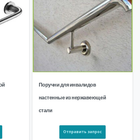
ой
Поручни для инвалидов
настенные из нержавеющей
стали
Отправить запрос