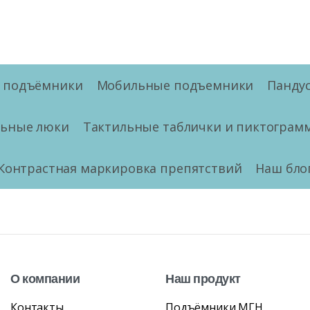
е подъёмники
Мобильные подъемники
Панду
льные люки
Тактильные таблички и пиктограм
Контрастная маркировка препятствий
Наш бло
О
компании
Наш
продукт
Контакты
Подъёмники МГН