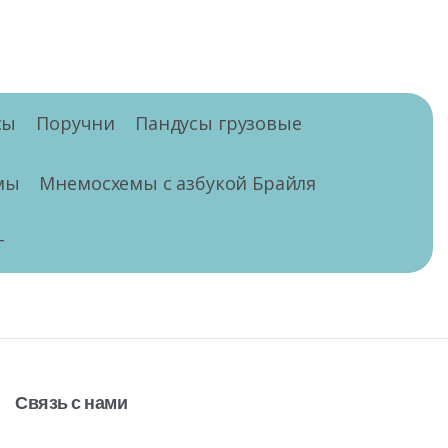
сы
Поручни
Пандусы грузовые
мы
Мнемосхемы с азбукой Брайля
г
Связь
с
нами