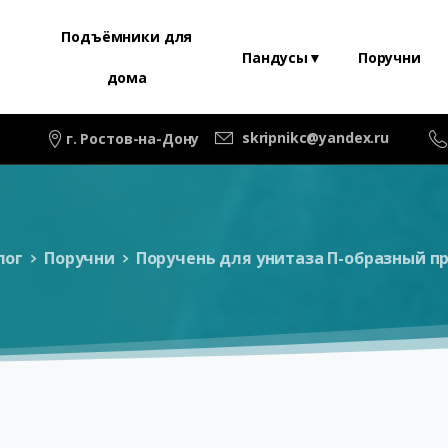
Подъёмники для
Пандусы▼
Поручни
дома
skripnikc@yandex.ru
г. Ростов-на-Дону
лог
Поручни
Поручень для унитаза П-образный п