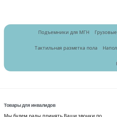
Подъемники для МГН
Грузовы
Тактильная разметка пола
Напо
Товары
для
инвалидов
Мы будем рады принять Ваши звонки по