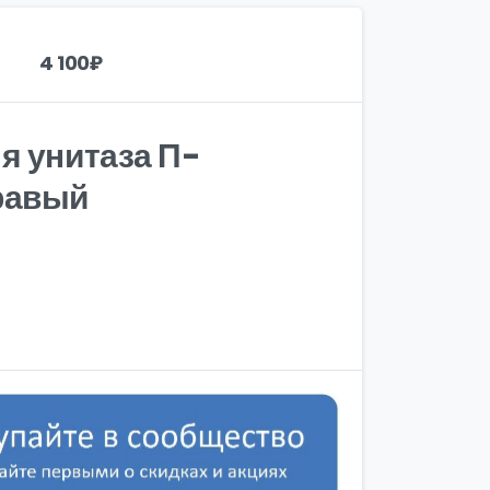
4 100
₽
я унитаза П-
равый