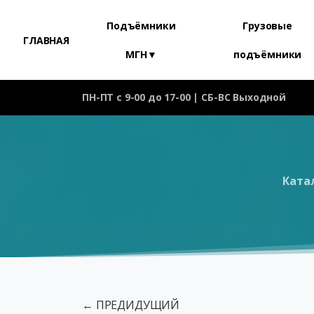
Подъёмники
Грузовые
ГЛАВНАЯ
МГН▼
подъёмники
ПН-ПТ с 9-00 до 17-00 | СБ-ВС Выходной
Ката
← ПРЕДИДУЩИЙ