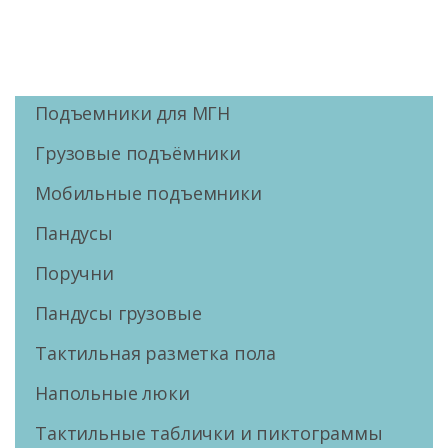
Подъемники для МГН
Грузовые подъёмники
Мобильные подъемники
Пандусы
Поручни
Пандусы грузовые
Тактильная разметка пола
Напольные люки
Тактильные таблички и пиктограммы