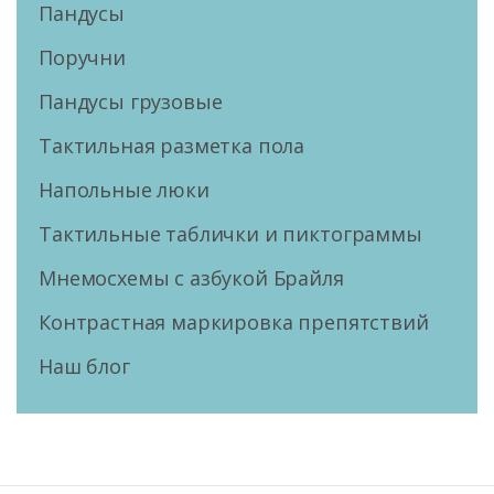
Пандусы
Поручни
Пандусы грузовые
Тактильная разметка пола
Напольные люки
Тактильные таблички и пиктограммы
Мнемосхемы с азбукой Брайля
Контрастная маркировка препятствий
Наш блог