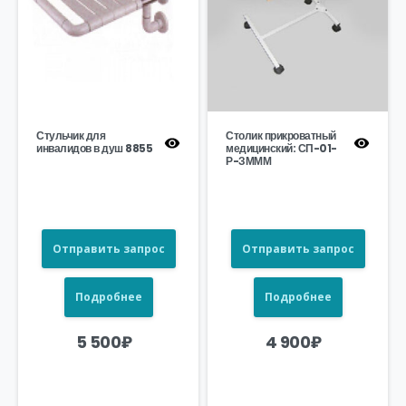
Стульчик для
Столик прикроватный
инвалидов в душ 8855
медицинский: СП-01-
Р-ЗМММ
Отправить запрос
Отправить запрос
Подробнее
Подробнее
5 500
₽
4 900
₽