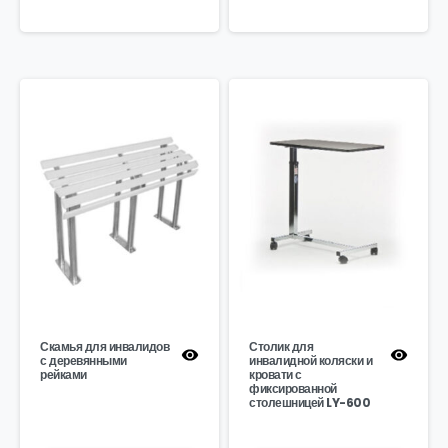
Скамья для инвалидов
Столик для
с деревянными
инвалидной коляски и
рейками
кровати с
фиксированной
столешницей LY-600