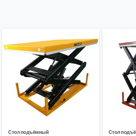
Стол подъёмный
Стол подъ