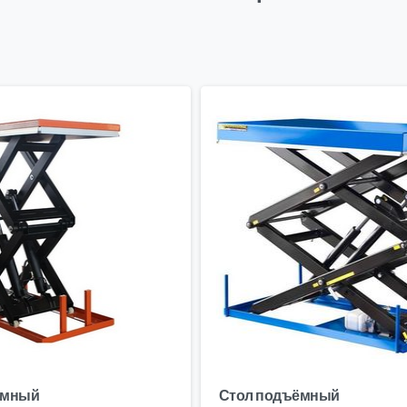
ёмный
Стол подъёмный