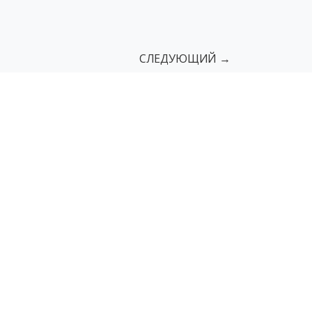
СЛЕДУЮЩИЙ →
сы
Поручни
Пандусы грузовые
мы
Мнемосхемы с азбукой Брайля
г