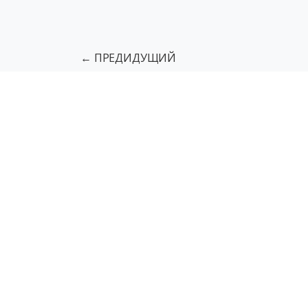
← ПРЕДИДУЩИЙ
Подъемники для МГН
Грузовы
Тактильная разметка пола
Напо