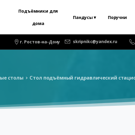
Подъёмники для
Пандусы▼
Поручни
дома
skripnikc@yandex.ru
г. Ростов-на-Дону
ые столы
Стол подъёмный гидравлический стацион