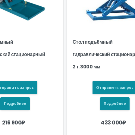
ёмный
Стол подъёмный
ский стационарный
гидравлический стациона
2 т. 3000 мм
тправить запрос
Отправить запрос
Подробнее
Подробнее
216 900
₽
433 000
₽