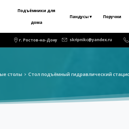
Подъёмники для
Пандусы▼
Поручни
дома
skripnikc@yandex.ru
г. Ростов-на-Дону
ые столы
Стол подъёмный гидравлический стацион