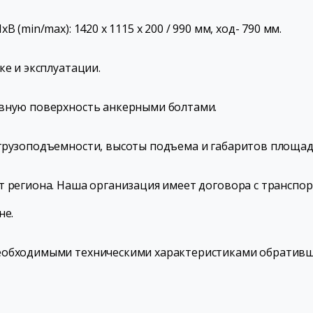
 (min/max): 1420 х 1115 х 200 / 990 мм, ход- 790 мм.
ке и эксплуатации.
овную поверхность анкерными болтами.
грузоподъемности, высоты подъема и габаритов площад
т региона. Наша организация имеет договора с трансп
не.
еобходимыми техническими характеристиками обративш