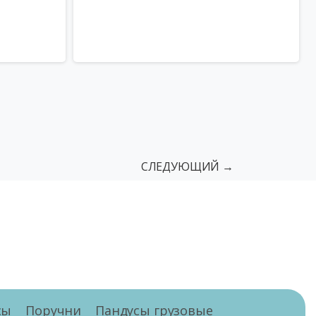
СЛЕДУЮЩИЙ →
сы
Поручни
Пандусы грузовые