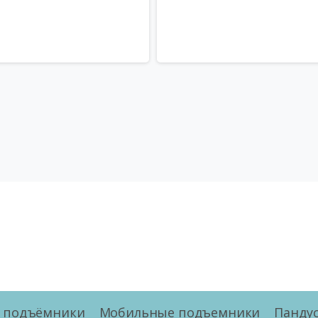
е подъёмники
Мобильные подъемники
Панду