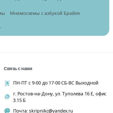
мы
Мнемосхемы с азбукой Брайля
г
Связь
с
нами
ПН-ПТ с 9-00 до 17-00 СБ-ВС Выходной
г. Ростов-на-Дону, ул. Туполева 16 Е, офис
3.15 Б
Почта: skripnikc@yandex.ru