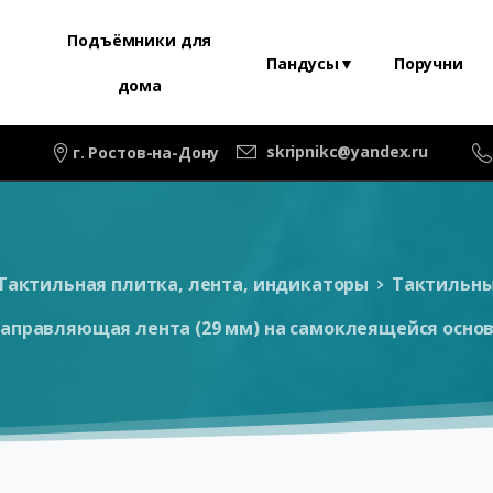
Подъёмники для
Пандусы▼
Поручни
дома
skripnikc@yandex.ru
г. Ростов-на-Дону
Тактильная плитка, лента, индикаторы
Тактильны
аправляющая лента (29 мм) на самоклеящейся основ