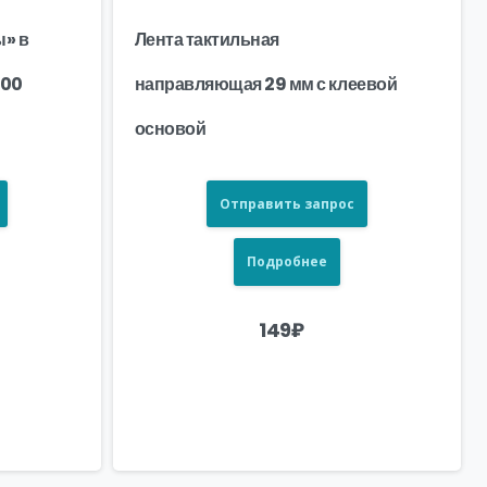
ы» в
Лента тактильная
300
направляющая 29 мм с клеевой
основой
Отправить запрос
Подробнее
149
₽