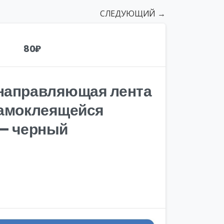
СЛЕДУЮЩИЙ →
80
₽
 направляющая лента
самоклеящейся
 – черный