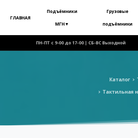
Подъёмники
Грузовые
ГЛАВНАЯ
МГН▼
подъёмники
ПН-ПТ с 9-00 до 17-00 | СБ-ВС Выходной
Каталог
Тактильная н