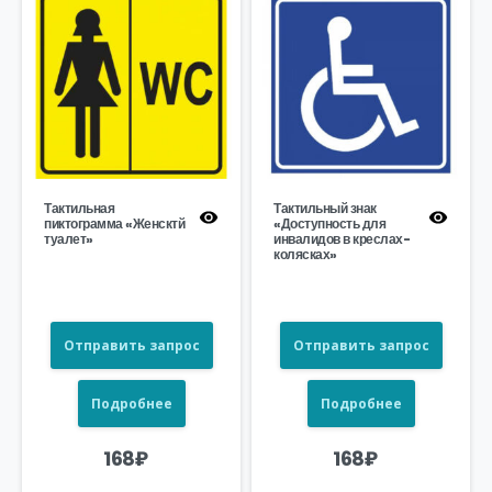
Тактильная
Тактильный знак
пиктограмма «Женсктй
«Доступность для
туалет»
инвалидов в креслах-
колясках»
Отправить запрос
Отправить запрос
Подробнее
Подробнее
168
₽
168
₽