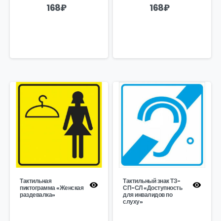
168
₽
168
₽
Тактильная
Тактильный знак ТЗ-
пиктограмма «Женская
СП-СЛ «Доступность
раздевалка»
для инвалидов по
слуху»