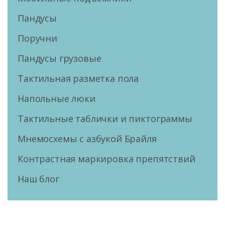
Пандусы
Поручни
Пандусы грузовые
Тактильная разметка пола
Напольные люки
Тактильные таблички и пиктограммы
Мнемосхемы с азбукой Брайля
Контрастная маркировка препятствий
Наш блог