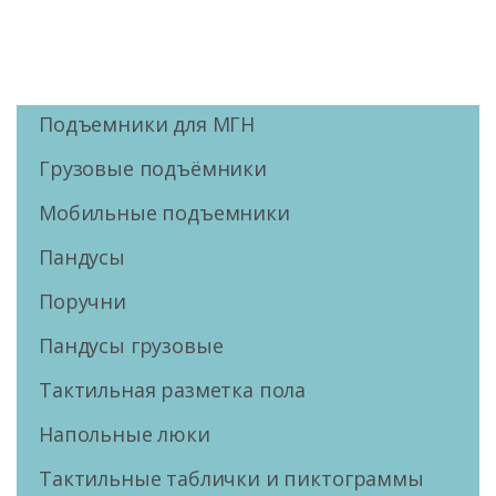
Подъемники для МГН
Грузовые подъёмники
Мобильные подъемники
Пандусы
Поручни
Пандусы грузовые
Тактильная разметка пола
Напольные люки
Тактильные таблички и пиктограммы