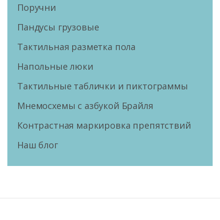
Поручни
Пандусы грузовые
Тактильная разметка пола
Напольные люки
Тактильные таблички и пиктограммы
Мнемосхемы с азбукой Брайля
Контрастная маркировка препятствий
Наш блог