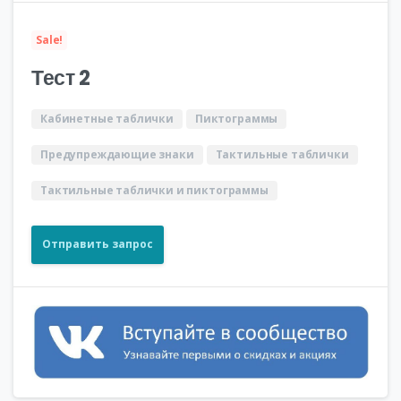
составляла
229
249
000₽.
Sale!
000₽.
Тест 2
Кабинетные таблички
Пиктограммы
Предупреждающие знаки
Тактильные таблички
Тактильные таблички и пиктограммы
Отправить запрос