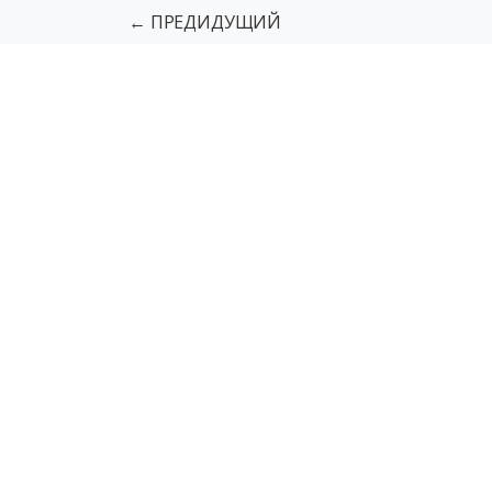
← ПРЕДИДУЩИЙ
Подъемники для МГН
Грузовы
Тактильная разметка пола
Напо