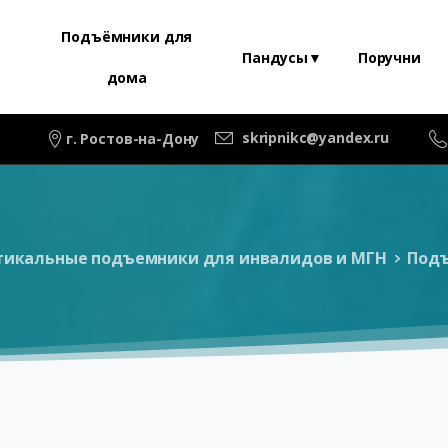
Подъёмники для
Пандусы▼
Поручни
дома
skripnikc@yandex.ru
г. Ростов-на-Дону
тикальные подъемники для инвалидов и МГН
Подъ