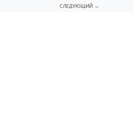
СЛЕДУЮЩИЙ →
сы
Поручни
Пандусы грузовые
мы
Мнемосхемы с азбукой Брайля
г