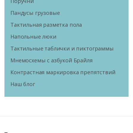
Поручни
Пандусы грузовые
Тактильная разметка пола
Напольные люки
Тактильные таблички и пиктограммы
Мнемосхемы с азбукой Брайля
Контрастная маркировка препятствий
Наш блог