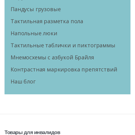
Пандусы грузовые
Тактильная разметка пола
Напольные люки
Тактильные таблички и пиктограммы
Мнемосхемы с азбукой Брайля
Контрастная маркировка препятствий
Наш блог
Товары
для
инвалидов