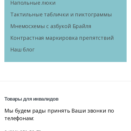
Напольные люки
Тактильные таблички и пиктограммы
Мнемосхемы с азбукой Брайля
Контрастная маркировка препятствий
Наш блог
Товары
для
инвалидов
Мы будем рады принять Ваши звонки по
телефонам: