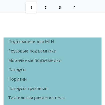
1
2
3
Подъемники для МГН
Грузовые подъёмники
Мобильные подъемники
Пандусы
Поручни
Пандусы грузовые
Тактильная разметка пола