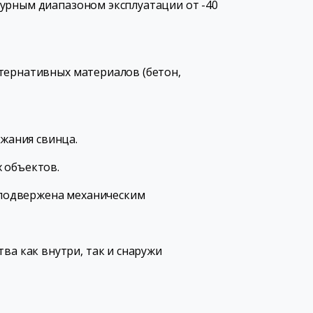
турным диапазоном эксплуатации от -40
тернативных материалов (бетон,
ржания свинца.
 объектов.
е подвержена механическим
ва как внутри, так и снаружи