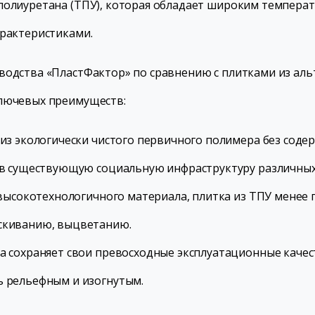
полиуретана (ТПУ), которая обладает широким темпера
арактеристиками.
водства «ПластФактор» по сравнению с плитками из аль
ключевых преимуществ:
из экологически чистого первичного полимера без соде
 в существующую социальную инфраструктуру различных
т высокотехнологичного материала, плитка из ТПУ мене
скиванию, выцветанию.
 сохраняет свои превосходные эксплуатационные качест
ь рельефным и изогнутым.