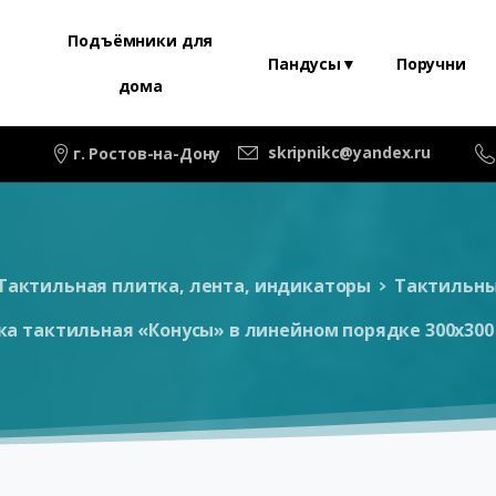
Подъёмники для
Пандусы▼
Поручни
дома
skripnikc@yandex.ru
г. Ростов-на-Дону
Тактильная плитка, лента, индикаторы
Тактильны
ка тактильная «Конусы» в линейном порядке 300х300