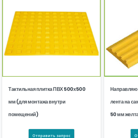
Тактильная плитка ПВХ 500х500
Направляю
мм (для монтажа внутри
лента на с
помещений)
50 мм желт
Отправить запрос
О