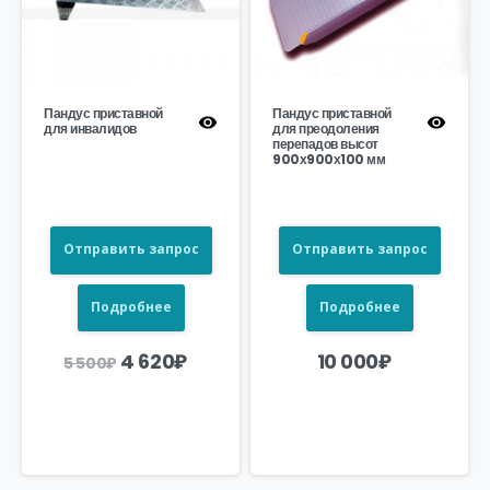
Пандус приставной
Пандус приставной
для инвалидов
для преодоления
перепадов высот
900х900х100 мм
Отправить запрос
Отправить запрос
Подробнее
Подробнее
Первоначальная
Текущая
4 620
₽
10 000
₽
5 500
₽
цена
цена:
составляла
4
5
620₽.
500₽.