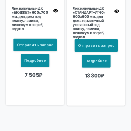
Люк напольный ДК
Люк напольный ДК
«БЮДЖЕТ» 600х700
«СТАНДАРТ-УТ40»
мм. для дома под
600х600 мм. для
плитку, ламинат,
дома герметичный
линолеум в погреб,
утеплённый под
подвал
плитку, ламинат,
линолеум в погреб,
подвал
Отправить запрос
Отправить запрос
Подробнее
Подробнее
7 505
₽
13 300
₽