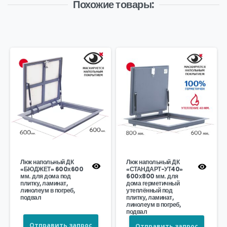
Похожие товары:
Люк напольный ДК
Люк напольный ДК
«БЮДЖЕТ» 600х600
«СТАНДАРТ-УТ40»
мм. для дома под
600х800 мм. для
плитку, ламинат,
дома герметичный
линолеум в погреб,
утеплённый под
подвал
плитку, ламинат,
линолеум в погреб,
подвал
Отправить запрос
Отправить запрос