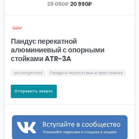
Первоначальная
Текущая
20 990
₽
28 050
₽
цена
цена:
составляла
20
28
990₽.
Sale!
050₽.
Пандус перекатной
алюминиевый с опорными
стойками ATR-3A
uncategorized
Пандусы перекатные и приставные
Отправить запрос