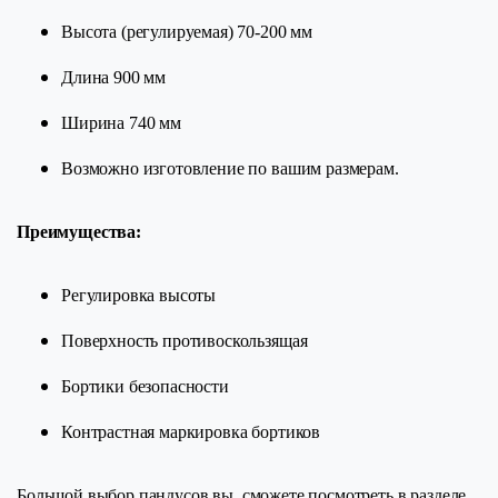
Вы­со­та (ре­гу­ли­ру­е­мая) 70-200 мм
Дли­на 900 мм
Ши­ри­на 740 мм
Возможно изготовление по вашим размерам.
Преимущества
:
Регулировка высоты
По­верх­ность про­ти­вос­коль­зя­щая
Бортики безопасности
Контрастная маркировка бортиков
Большой выбор пандусов вы сможете посмотреть в разделе