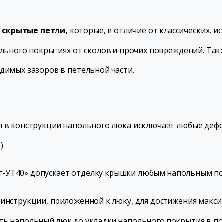
 скрытые петли,
которые, в отличие от классических, 
ольного покрытиях от сколов и прочих повреждений. Та
димых зазоров в петельной части.
ая в конструкции напольного люка исключает любые де
)
-УТ40» допускает отделку крышки любым напольным по
 инструкции, приложенной к люку, для достижения макс
ать напольный люк до укладки напольного покрытия в п