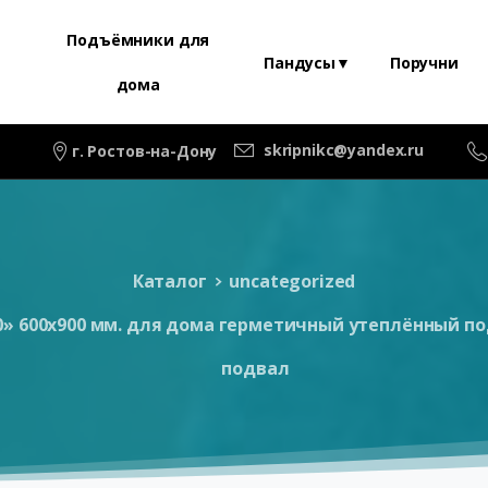
Подъёмники для
Пандусы▼
Поручни
дома
skripnikc@yandex.ru
г. Ростов-на-Дону
Каталог
uncategorized
 600х900 мм. для дома герметичный утеплённый под
подвал