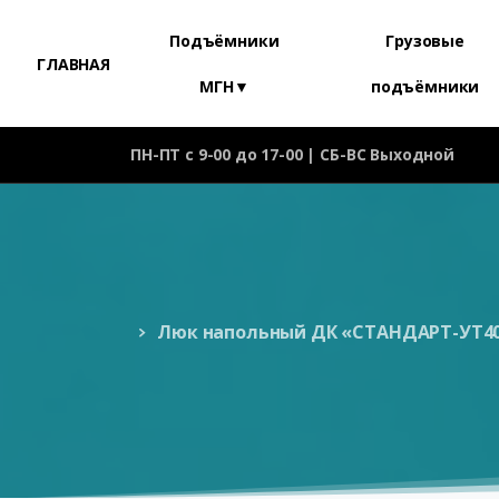
Подъёмники
Грузовые
ГЛАВНАЯ
МГН▼
подъёмники
ПН-ПТ с 9-00 до 17-00 | СБ-ВС Выходной
Люк напольный ДК «СТАНДАРТ-УТ40»