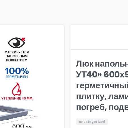
Люк наполь
УТ40» 600х9
герметичны
плитку, лам
погреб, под
uncategorized