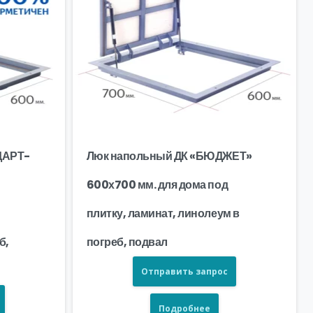
ДАРТ-
Люк напольный ДК «БЮДЖЕТ»
600х700 мм. для дома под
плитку, ламинат, линолеум в
б,
погреб, подвал
Отправить запрос
Подробнее