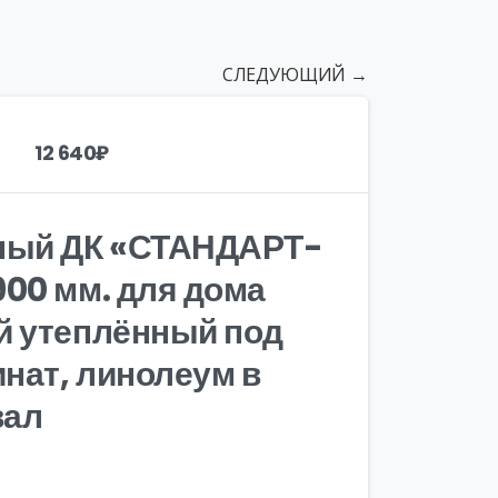
СЛЕДУЮЩИЙ →
12 640
₽
ный ДК «СТАНДАРТ-
00 мм. для дома
й утеплённый под
инат, линолеум в
вал