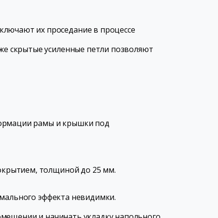
исключают их проседание в процессе
кже скрытые усиленные петли позволяют
формации рамы и крышки под
крытием, толщиной до 25 мм.
имального эффекта невидимки.
омещении и начинать укладку напольного