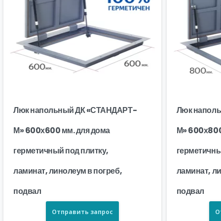
Люк напольный ДК «СТАНДАРТ-
Люк напол
М» 600х600 мм. для дома
М» 600х800
герметичный под плитку,
герметичны
ламинат, линолеум в погреб,
ламинат, ли
подвал
подвал
Отправить запрос
О