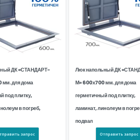
ьный ДК «СТАНДАРТ-
Люк напольный ДК «СТАН
 мм. для дома
М» 600х700 мм. для дома
й под плитку,
герметичный под плитку,
нолеум в погреб,
ламинат, линолеум в погре
подвал
тправить запрос
Отправить запрос