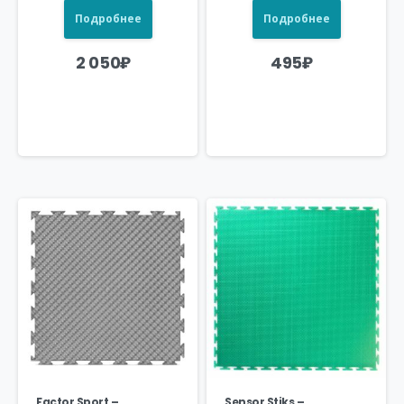
Подробнее
Подробнее
2 050
₽
495
₽
Factor Sport –
Sensor Stiks –