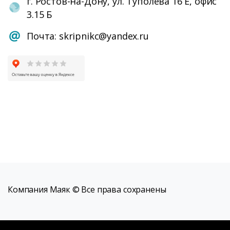
г. Ростов-на-Дону, ул. Туполева 16 Е, офис
3.15 Б
Почта: skripnikc@yandex.ru
Компания Маяк © Все права сохранены