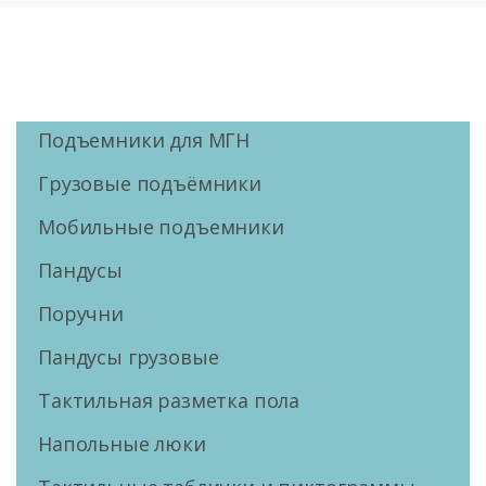
Подъемники для МГН
Грузовые подъёмники
Мобильные подъемники
Пандусы
Поручни
Пандусы грузовые
Тактильная разметка пола
Напольные люки