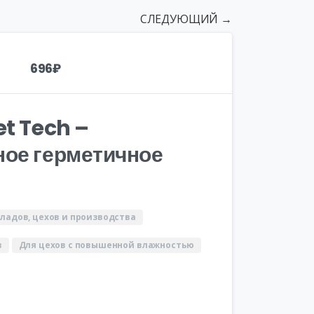
СЛЕДУЮЩИЙ →
696
₽
et Tech –
ное герметичное
кладов, цехов и производства
в
Для цехов с повышенной влажностью