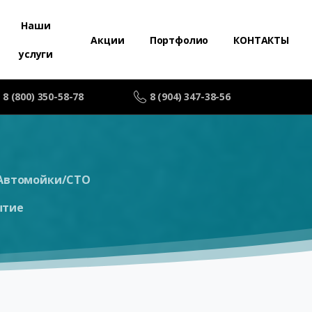
Наши
Акции
Портфолио
КОНТАКТЫ
услуги
8 (800) 350-58-78
8 (904) 347-38-56
Автомойки/СТО
ытие