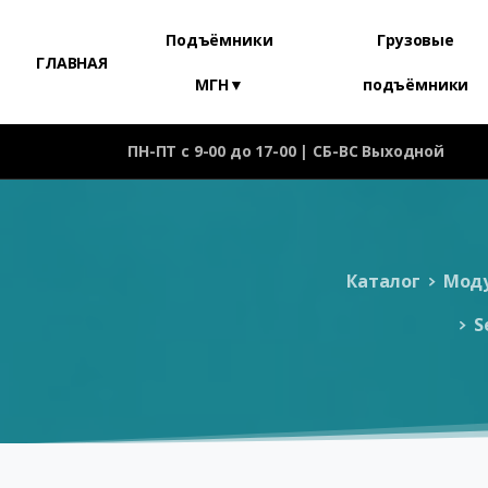
Подъёмники
Грузовые
ГЛАВНАЯ
МГН▼
подъёмники
ПН-ПТ с 9-00 до 17-00 | СБ-ВС Выходной
Каталог
Моду
S