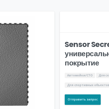
Sensor Secr
универсаль
покрытие
Автомойки/СТО
Для с
Для спортивных объекто
Отправить запрос