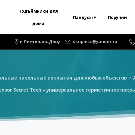
Подъёмники для
Пандусы▼
Поручни
дома
skripnikc@yandex.ru
г. Ростов-на-Дону
льные напольные покрытия для любых объектов
ensor Secret Tech – универсальное герметичное покр