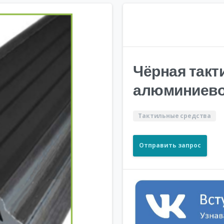
Чёрная такт
алюминиево
Тактильные средства
Отправить запрос