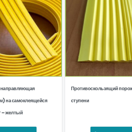
я направляющая
Противоскользящий порож
мм) на самоклеящейся
ступени
т – желтый