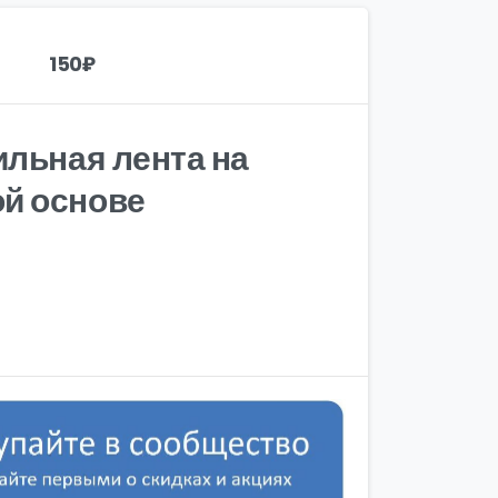
150
₽
ильная лента на
й основе