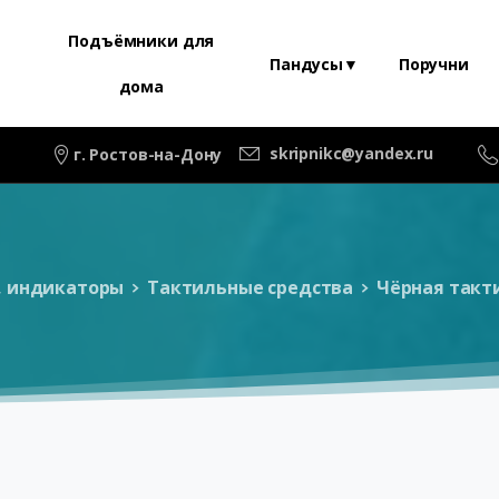
Подъёмники для
Пандусы▼
Поручни
дома
skripnikc@yandex.ru
г. Ростов-на-Дону
, индикаторы
Тактильные средства
Чёрная такт