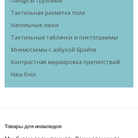
Пандусы грузовые
Тактильная разметка пола
Напольные люки
Тактильные таблички и пиктограммы
Мнемосхемы с азбукой Брайля
Контрастная маркировка препятствий
Наш блог
Товары
для
инвалидов