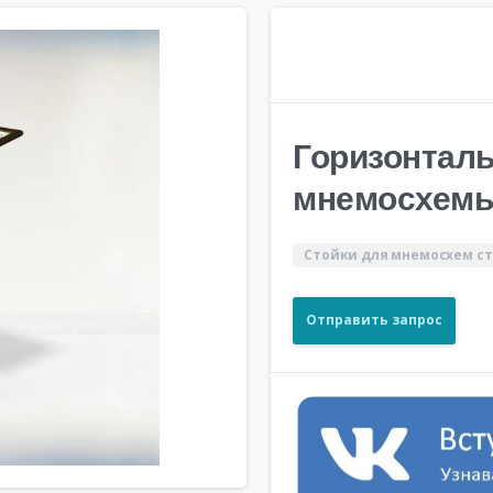
Горизонталь
мнемосхемы
Стойки для мнемосхем с
Отправить запрос