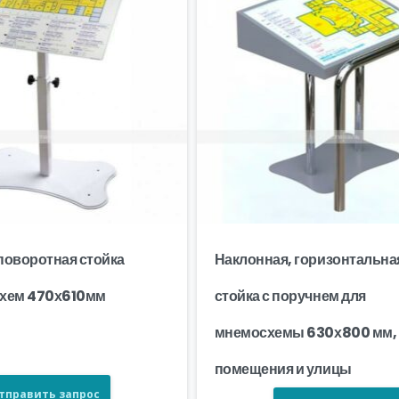
поворотная стойка
Наклонная, горизонтальна
схем 470х610мм
стойка с поручнем для
мнемосхемы 630х800 мм,
помещения и улицы
тправить запрос