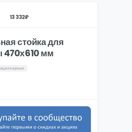
13 332
₽
ная стойка для
 470х610 мм
тационарные