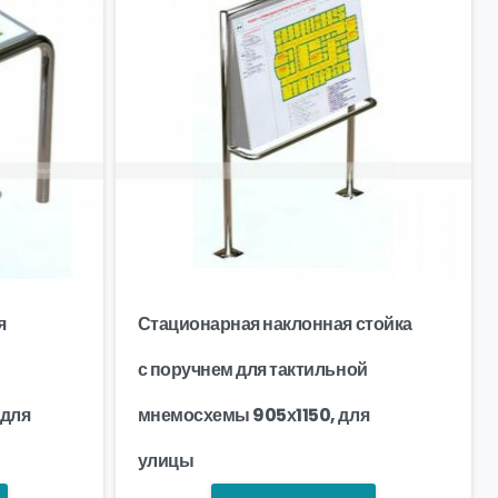
я
Стационарная наклонная стойка
с поручнем для тактильной
 для
мнемосхемы 905х1150, для
улицы