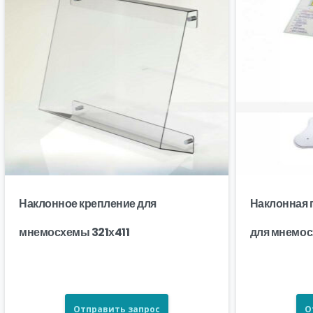
Наклонное крепление для
Наклонная 
мнемосхемы 321х411
для мнемо
Отправить запрос
О