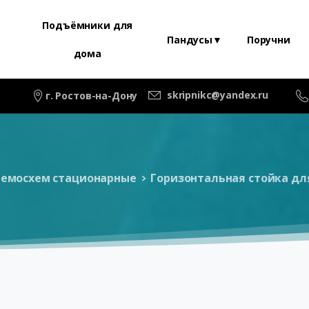
Подъёмники для
Пандусы▼
Поручни
дома
skripnikc@yandex.ru
г. Ростов-на-Дону
немосхем стационарные
Горизонтальная стойка дл