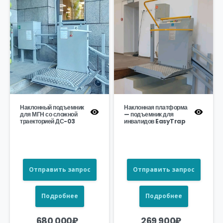
Наклонный подъемник
Наклонная платформа
для МГН со сложной
— подъемник для
траекторией ДС-03
инвалидов EasyTrap
Отправить запрос
Отправить запрос
Подробнее
Подробнее
680 000
₽
269 900
₽