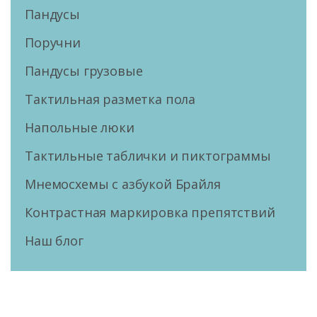
Пандусы
Поручни
Пандусы грузовые
Тактильная разметка пола
Напольные люки
Тактильные таблички и пиктограммы
Мнемосхемы с азбукой Брайля
Контрастная маркировка препятствий
Наш блог